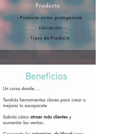
Producto
- Producto como protagonista
- Ubicación
- Tipos de Producto
Beneficios
Un curso donde....
Tendrás herramientas claves para crear o
mejorar tu escaparate
Sabrás cómo
atraer más clientes
y
aumentar las ventas.
Conocerás los
principios de Visual
para