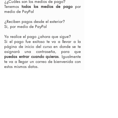
¿Cuáles
son los medios de pago
¿
?
Tenemos
todos los medios de pago
por
medio de PayPal
Reciben pagos desde el exterior
¿
?
Si, por medio de PayPal
Ya realice el pago
ahora
que sigue
¿
?
Si el pago fue exitoso te va a llevar a la
página de inicio del curso en donde se te
asignará
una contraseña, para que
puedas entrar cuando quieras
. Igualmente
te va a llegar un correo de bienvenida con
estos mismos datos.
Como vas a
encontrar
el contenido
Más de 12 lecciones en video
Guías de todos los temas vistos (E-Book)
Recursos prácticos e inspiracionales
Asesoría Virtual al finalizar el curso.