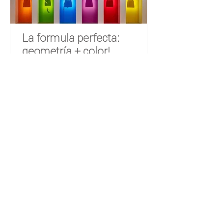
La formula perfecta:
geometría + color!
Que manera de volver a escribir que llena de
color y en "temporada de verano" a pesar
que donde me encuentro, los días han estado
un poco...
Síguenos
Carrera 46 # 187 - 65
Bogotá - Colombia