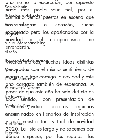
año no es la excepción, por supuesto 
San Valentín
nada más podía salir mal, por el 
Psicologia del color
contrario vemos puestas en escena que 
nos alegran el corazón, suena 
Escaparatismo
exagerado pero los apasionados por la 
Bogotá
navidad y el escaparatismo me 
Visual Merchandising
entenderán.
diseño
Personalidad de marca
Muchas marcas, muchas ideas distintas 
pero todas con el mismo sentimiento de 
Maniquíes
magia que trae consigo la navidad y este 
Día de la madre
año cargada también de esperanza. A 
Primavera/ Verano
pesar de que este año ha sido distinto en 
Halloween
todo sentido, con presentación de 
Mother´s Day
ventanas virtual nosotros seguimos 
encaminados en llenarlos de inspiración 
Retail
y acá nuestro tour virtual de navidad 
Vitrinismo
2020. La lista es larga y no sabemos por 
Espacio
dónde empezar, por los regalos, las 