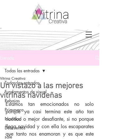
Entrada
Todas las entradas
Vitrina Creativa
Todas las entradas
Un vistazo a las mejores
Fundamentos de visual
vitrinas navideñas
Rebajas
Estamos tan emocionados no solo 
Primavera
porque ya casi termina este año tan 
Navidad
caótico o mejor desafiante, si no porque 
llega navidad y con ella los escaparates 
Descuentos
que tanto nos enamoran y es que este 
sale