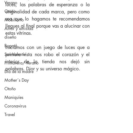
Verano
luces, las palabras de esperanza o la 
Otoño
originalidad de cada marca, pero como 
sea que lo hagamos te recomendamos 
Mobiliario
llegues al final porque vas a alucinar con 
Amor y amistad
estas vitrinas.
diseño
Bogotá
Iniciamos con un juego de luces que a 
San Valentín
primera vista nos robo el corazón y el 
interior de la tienda nos dejó sin 
Primavera/ Verano
palabras. Dior y su universo mágico.
Día de la madre
Mother´s Day
Otoño
Maniquíes
Coronavirus
Travel