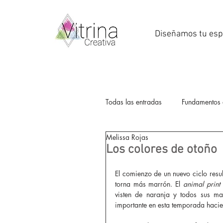
Diseñamos tu esp
Todas las entradas
Fundamentos 
Melissa Rojas
Descuentos
sale
San 
Los colores de otoño
El comienzo de un nuevo ciclo resul
Bogotá
Visual Merchandis
torna más marrón. El 
animal print 
visten de naranja y todos sus ma
importante en esta temporada hacie
Maniquíes
Día de la madr