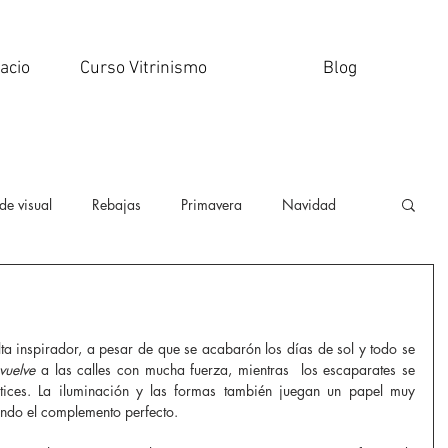
acio
Curso Vitrinismo
Blog
de visual
Rebajas
Primavera
Navidad
Valentín
Psicologia del color
Escaparatismo
ta inspirador, a pesar de que se acabarón los días de sol y todo se 
ing
diseño
Personalidad de marca
vuelve 
a las calles con mucha fuerza, mientras  los escaparates se 
tices. La iluminación y las formas también juegan un papel muy 
ndo el complemento perfecto. 
e
Primavera/ Verano
Halloween