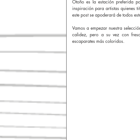
Otoño es la estación preferida p
inspiración para artistas quienes t
este post se apoderará de todos est
Mother´s Day
Retail
Vamos a empezar nuestra selección
calidez, pero a su vez con fresc
escaparates más coloridos. 
Mobiliario
Amor y amista
Primavera/ Verano
Día de