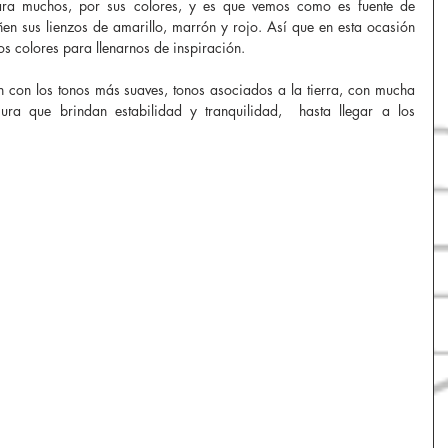
ara muchos, por sus colores, y es que vemos como es fuente de 
iñen sus lienzos de amarillo, marrón y rojo. Así que en esta ocasión 
os colores para llenarnos de inspiración. 
Vitrinismo
Espacio
Verano
Otoño
 con los tonos más suaves, tonos asociados a la tierra, con mucha 
ura que brindan estabilidad y tranquilidad,  hasta llegar a los 
d
diseño
Bogotá
San Valentín
 la madre