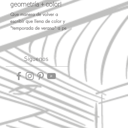
geometría + color!
2023 y para la vida!
Que manera de volver a
Conoce la lista de propósitos
escribir que llena de color y en
con los objetivos más
"temporada de verano" a pesar
habituales, como siempre c
que donde me encuentro, los
todo el apoyo gráfico y dis
días han estado un poco...
de los escaparates.
Síguenos