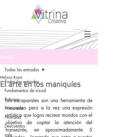
Entrada
Todas las entradas
Melissa Rojas
Todas las entradas
El arte en los maniquíes
Fundamentos de visual
Rebajas
Los escaparates son una herramienta de 
mercadeo pero a la vez una expresión 
Primavera
artística que logra recrear mundos con el 
Navidad
objetivo de captar la atención del 
Descuentos
transeúnte, en aproximadamente 5 
sale