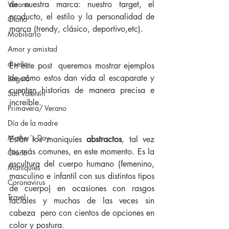
de nuestra marca: nuestro target, el 
Verano
producto, el estilo y la personalidad de 
Otoño
marca (trendy, clásico, deportivo,etc).
Mobiliario
Amor y amistad
diseño
En este post  queremos mostrar ejemplos 
de cómo estos dan vida al escaparate y 
Bogotá
cuentan historias de manera precisa e 
San Valentín
increíble.
Primavera/ Verano
Día de la madre
Mother´s Day
Están los maniquíes 
abstractos
, tal vez 
los más comunes, en este momento. Es la 
Otoño
escultura del cuerpo humano (femenino, 
Maniquíes
masculino e infantil con sus distintos tipos 
Coronavirus
de cuerpo) en ocasiones con rasgos 
Travel
faciales y muchas de las veces sin 
cabeza  pero con cientos de opciones en 
color y postura. 