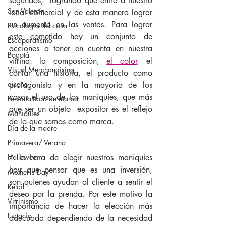
segundos,  logrando que entre a nuestro 
San Valentín
local comercial y de esta manera lograr 
un aumento en las ventas. Para lograr 
Psicologia del color
este cometido hay un conjunto de 
Escaparatismo
acciones a tener en cuenta en nuestra 
Bogotá
vitrina: la composición, 
el color
, el 
Visual Merchandising
contar una historia, el producto como 
diseño
protagonista y en la mayoría de los 
casos el uso de los maniquíes, que más 
Personalidad de marca
que ser un objeto  expositor es el reflejo 
Maniquíes
de lo que somos como marca.
Día de la madre
Primavera/ Verano
Halloween
A la hora de elegir nuestros maniquíes 
hay que pensar que es una inversión,  
Mother´s Day
son quienes ayudan al cliente a sentir el 
Retail
deseo por la prenda. Por este motivo la 
Vitrinismo
importancia de hacer la elección más 
Espacio
adecuada dependiendo de la necesidad 