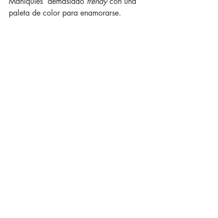
Maniquíes  demasiado 
trendy
 con una 
paleta de color para enamorarse. 