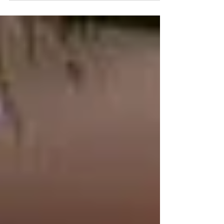
Para el lanzamiento de AIR19, Nike creo en Nueva
York y Shanghai la "Casa de la innovación" un
entorno experimental...