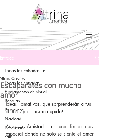
Entrada
Todas las entradas
Vitrina Creativa
Todas las entradas
Escaparates con mucho
Fundamentos de visual
amor
Rebajas
Ideas llamativas, que sorprenderán a tus 
Primavera
clientes y al mismo cupido!
Navidad
Amor y Amistad  es una fecha muy 
Descuentos
especial donde no solo se siente el amor 
sale