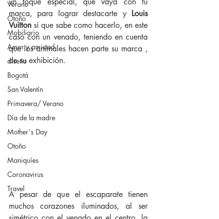
un toque especial, que vaya con tu 
Verano
marca, para lograr destacarte y
 Louis 
Otoño
Vuitton
 sí que sabe como hacerlo, en este 
Mobiliario
caso con un venado, teniendo en cuenta 
Amor y amistad
que los animales hacen parte su marca , 
de su exhibición.
diseño
Bogotá
San Valentín
Primavera/ Verano
Día de la madre
Mother´s Day
Otoño
Maniquíes
Coronavirus
Travel
A pesar de que el escaparate tienen 
muchos corazones iluminados, al ser 
simétrico con el venado en el centro, la 