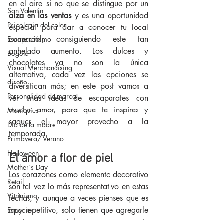
en el aire si no que se distingue por un 
San Valentín
alza en las ventas
 y es una oportunidad 
Psicologia del color
especial para dar a conocer tu local 
comercial, consiguiendo este tan 
Escaparatismo
anhelado aumento. Los dulces y  
Bogotá
chocolates ya no son la única 
Visual Merchandising
alternativa, cada vez las opciones se 
diseño
diversifican más; en este post vamos a 
Personalidad de marca
ver unas ideas de escaparates con 
mucho amor, para que te inspires y 
Maniquíes
saques el mayor provecho a la 
Día de la madre
temporada.
Primavera/ Verano
Halloween
El amor a flor de piel
Mother´s Day
Los corazones como elemento decorativo 
Retail
son tal vez lo más representativo en estas 
Vitrinismo
fechas, y aunque a veces pienses que es 
muy repetitivo, solo tienen que agregarle 
Espacio